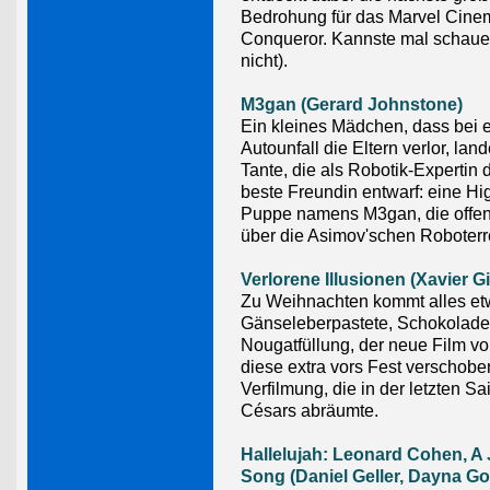
Bedrohung für das Marvel Cinem
Conqueror. Kannste mal schauen
nicht).
M3gan (Gerard Johnstone)
Ein kleines Mädchen, dass bei 
Autounfall die Eltern verlor, land
Tante, die als Robotik-Expertin d
beste Freundin entwarf: eine Hi
Puppe namens M3gan, die offen
über die Asimov'schen Roboterr
Verlorene Illusionen (Xavier G
Zu Weihnachten kommt alles etwa
Gänseleberpastete, Schokolad
Nougatfüllung, der neue Film v
diese extra vors Fest verschobe
Verfilmung, die in der letzten Sa
Césars abräumte.
Hallelujah: Leonard Cohen, A 
Song (Daniel Geller, Dayna Go