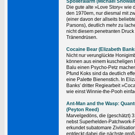
Spoileralarm (Michael Showalt
Die gute alte »Love Story« wie 
den 1970ern, nur diesmal mit zw
(einer davon der allseits beliebt
Parsons), deutlich mehr zu lach
nicht diesem penetranten Druck 
Tränendrüsen.
Cocaine Bear (Elizabeth Bank
Nicht nur verunglückte Honigim
können aus einem kuscheligen 
Balu einen Psycho-Petz machen
Pfund Koks sind da deutlich effek
eine Palette Bienenstich. In Eli
Banks' dritter Regiearbeit »Coca
wie einst Winnie-the-Pooh einf
Ant-Man and the Wasp: Quan
(Peyton Reed)
Marvelgedöns, die (geschätzt) 3
nebst Superhelden-Patchwork-F
erkundet subatomare Zivilisati
entdeckt dabei die nächste gro