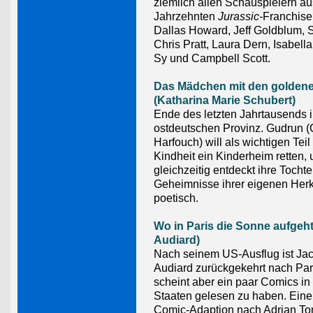
ziemlich allen Schauspielern au
Jahrzehnten
Jurassic-
Franchise
Dallas Howard, Jeff Goldblum, S
Chris Pratt, Laura Dern, Isabe
Sy und Campbell Scott.
Das Mädchen mit den golden
(Katharina Marie Schubert)
Ende des letzten Jahrtausends i
ostdeutschen Provinz. Gudrun (
Harfouch) will als wichtigen Teil 
Kindheit ein Kinderheim retten,
gleichzeitig entdeckt ihre Tochte
Geheimnisse ihrer eigenen Herk
poetisch.
Wo in Paris die Sonne aufgeh
Audiard)
Nach seinem US-Ausflug ist Ja
Audiard zurückgekehrt nach Pari
scheint aber ein paar Comics in
Staaten gelesen zu haben. Eine
Comic-Adaption nach Adrian To