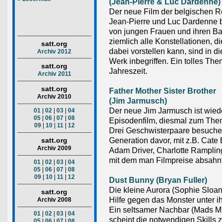
(Jean-Pierre & Luc Dardenne)
Der neue Film der belgischen 
Jean-Pierre und Luc Dardenne b
von jungen Frauen und ihren B
ziemlich alle Konstellationen, d
satt.org
dabei vorstellen kann, sind in
Archiv 2012
Werk inbegriffen. Ein tolles Th
satt.org
Jahreszeit.
Archiv 2011
satt.org
Father Mother Sister Brother
Archiv 2010
(Jim Jarmusch)
Der neue Jim Jarmusch ist wied
01
|
02
|
03
|
04
05
|
06
|
07
|
08
Episodenfilm, diesmal zum The
09
|
10
|
11
|
12
Drei Geschwisterpaare besuche
Generation davor, mit z.B. Cate 
satt.org
Archiv 2009
Adam Driver, Charlotte Ramplin
mit dem man Filmpreise absahnt
01
|
02
|
03
|
04
05
|
06
|
07
|
08
09
|
10
|
11
|
12
Dust Bunny (Bryan Fuller)
Die kleine Aurora (Sophie Sloan
satt.org
Hilfe gegen das Monster unter i
Archiv 2008
Ein seltsamer Nachbar (Mads M
01
|
02
|
03
|
04
scheint die notwendigen Skills z
05
|
06
|
07
|
08