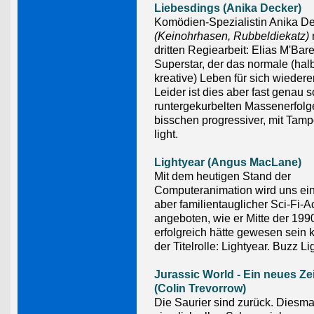
Liebesdings (Anika Decker)
Komödien-Spezialistin Anika D
(Keinohrhasen, Rubbeldiekatz)
m
dritten Regiearbeit: Elias M'Bare
Superstar, der das normale (ha
kreative) Leben für sich wiedere
Leider ist dies aber fast genau 
runtergekurbelten Massenerfolge
bisschen progressiver, mit Tam
light.
Lightyear (Angus MacLane)
Mit dem heutigen Stand der
Computeranimation wird uns ein 
aber familientauglicher Sci-Fi-A
angeboten, wie er Mitte der 199
erfolgreich hätte gewesen sein 
der Titelrolle: Lightyear. Buzz Li
Jurassic World - Ein neues Zei
(Colin Trevorrow)
Die Saurier sind zurück. Diesma