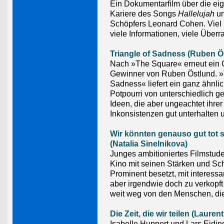
Ein Dokumentarfilm über die ei
Kariere des Songs
Hallelujah
un
Schöpfers Leonard Cohen. Viel 
viele Informationen, viele Über
Triangle of Sadness (Ruben Ö
Nach »The Square« erneut ein
Gewinner von Ruben Östlund. »T
Sadness« liefert ein ganz ähnli
Potpourri von unterschiedlich 
Ideen, die aber ungeachtet ihrer
Inkonsistenzen gut unterhalten 
Wir könnten genauso gut tot 
(Natalia Sinelnikova)
Junges ambitioniertes Filmstud
Kino mit seinen Stärken und S
Prominent besetzt, mit interessa
aber irgendwie doch zu verkopft
weit weg von den Menschen, die
Die Zeit, die wir teilen (Laurent
Isabelle Huppert und Lars Eidin