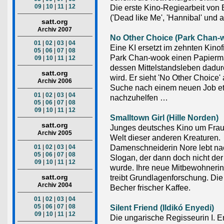
09
|
10
|
11
|
12
Die erste Kino-Regiearbeit von 
('Dead like Me', 'Hannibal' und
satt.org
Archiv 2007
No Other Choice (Park Chan-
01
|
02
|
03
|
04
Eine KI ersetzt im zehnten Kinof
05
|
06
|
07
|
08
Park Chan-wook einen Papierm
09
|
10
|
11
|
12
dessen Mittelstandsleben dadur
satt.org
wird. Er sieht 'No Other Choice' 
Archiv 2006
Suche nach einem neuen Job e
01
|
02
|
03
|
04
nachzuhelfen …
05
|
06
|
07
|
08
09
|
10
|
11
|
12
Smalltown Girl (Hille Norden)
satt.org
Junges deutsches Kino um Fraue
Archiv 2005
Welt dieser anderen Kreaturen.
Damenschneiderin Nore lebt n
01
|
02
|
03
|
04
05
|
06
|
07
|
08
Slogan, der dann doch nicht der 
09
|
10
|
11
|
12
wurde. Ihre neue Mitbewohneri
satt.org
treibt Grundlagenforschung. Die
Archiv 2004
Becher frischer Kaffee.
01
|
02
|
03
|
04
05
|
06
|
07
|
08
Silent Friend (Ildikó Enyedi)
09
|
10
|
11
|
12
Die ungarische Regisseurin I. E