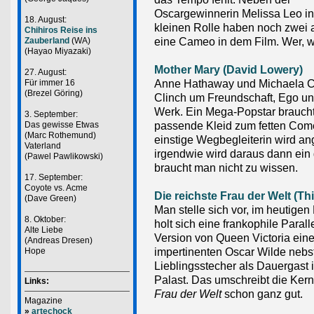
Oscargewinnerin Melissa Leo in
18. August:
kleinen Rolle haben noch zwei 
Chihiros Reise ins
eine Cameo in dem Film. Wer, wir
Zauberland
(WA)
(Hayao Miyazaki)
Mother Mary (David Lowery)
27. August:
Anne Hathaway und Michaela C
Für immer 16
(Brezel Göring)
Clinch um Freundschaft, Ego un
Werk. Ein Mega-Popstar brauch
3. September:
passende Kleid zum fetten Com
Das gewisse Etwas
(Marc Rothemund)
einstige Wegbegleiterin wird an
Vaterland
irgendwie wird daraus dann ein
(Pawel Pawlikowski)
braucht man nicht zu wissen.
17. September:
Coyote vs. Acme
Die reichste Frau der Welt (Thi
(Dave Green)
Man stelle sich vor, im heutigen
8. Oktober:
holt sich eine frankophile Parall
Alte Liebe
Version von Queen Victoria ein
(Andreas Dresen)
impertinenten Oscar Wilde nebs
Hope
Lieblingsstecher als Dauergast i
Palast. Das umschreibt die Ke
Links:
Frau der Welt
schon ganz gut.
Magazine
»
artechock