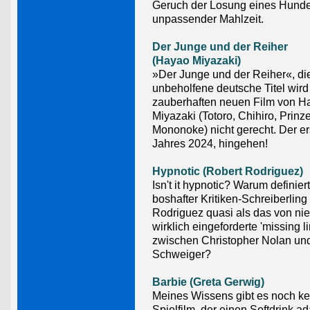
Geruch der Losung eines Hund
unpassender Mahlzeit.
Der Junge und der Reiher
(Hayao Miyazaki)
»Der Junge und der Reiher«, di
unbeholfene deutsche Titel wir
zauberhaften neuen Film von H
Miyazaki (Totoro, Chihiro, Prinz
Mononoke) nicht gerecht. Der e
Jahres 2024, hingehen!
Hypnotic (Robert Rodriguez)
Isn't it hypnotic? Warum definier
boshafter Kritiken-Schreiberling
Rodriguez quasi als das von n
wirklich eingeforderte 'missing li
zwischen Christopher Nolan und
Schweiger?
Barbie (Greta Gerwig)
Meines Wissens gibt es noch k
Spielfilm, der einen Softdrink ad