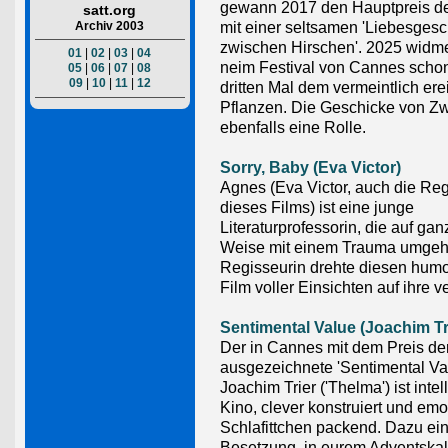
gewann 2017 den Hauptpreis de
satt.org
Archiv 2003
mit einer seltsamen 'Liebesgesc
zwischen Hirschen'. 2025 widme
01
|
02
|
03
|
04
neim Festival von Cannes scho
05
|
06
|
07
|
08
09
|
10
|
11
|
12
dritten Mal dem vermeintlich er
Pflanzen. Die Geschicke von Zw
ebenfalls eine Rolle.
Sorry, Baby (Eva Victor)
Agnes (Eva Victor, auch die Reg
dieses Films) ist eine junge
Literaturprofessorin, die auf ga
Weise mit einem Trauma umgeht
Regisseurin drehte diesen humo
Film voller Einsichten auf ihre
Sentimental Value (Joachim Tr
Der in Cannes mit dem Preis de
ausgezeichnete 'Sentimental Va
Joachim Trier ('Thelma') ist intel
Kino, clever konstruiert und em
Schlafittchen packend. Dazu ein
Besetzung, in eurem Adventskale