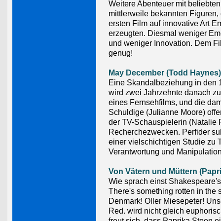
Weitere Abenteuer mit beliebte
mittlerweile bekannten Figuren, 
ersten Film auf innovative Art 
erzeugten. Diesmal weniger Em
und weniger Innovation. Dem Fil
genug!
May December (Todd Haynes)
Eine Skandalbeziehung in den 
wird zwei Jahrzehnte danach 
eines Fernsehfilms, und die da
Schuldige (Julianne Moore) offe
der TV-Schauspielerin (Natalie
Recherchezwecken. Perfider sub
einer vielschichtigen Studie zu
Verantwortung und Manipulation
Von Vätern und Müttern (Papr
Wie sprach einst Shakespeare'
There's something rotten in the s
Denmark! Oller Miesepeter! Uns
Red. wird nicht gleich euphorisc
freut sich, dass Paprika Steen e