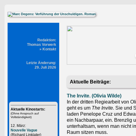
Redaktion:
Thomas Vorwerk
»
Kontakt
Letzte Änderung:
29. Juli 2026
Aktuelle Beiträge:
The Invite. (Olivia Wilde)
In der dritten Regiearbeit von Ol
geht es um
The Invite.
Sie und 
Aktuelle Kinostarts:
laden Penelope Cruz und Edwar
(Ohne Anspruch auf
Vollständigkeit)
ein Nachbarpaar, ein. Brenzlig 
unterhaltsam, wenn man nicht i
12. März:
Nouvelle Vague
Raum sitzen muss.
(Richard Linklater)