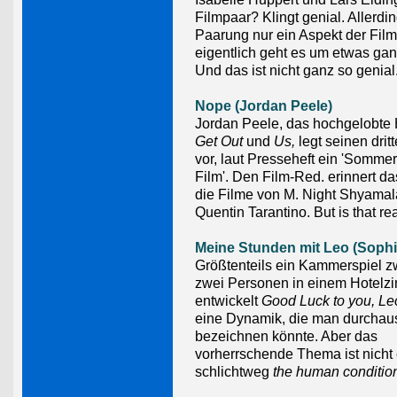
Filmpaar? Klingt genial. Allerdin
Paarung nur ein Aspekt der Fil
eigentlich geht es um etwas ga
Und das ist nicht ganz so genial
Nope (Jordan Peele)
Jordan Peele, das hochgelobte H
Get Out
und
Us,
legt seinen dritt
vor, laut Presseheft ein 'Somme
Film'. Den Film-Red. erinnert d
die Filme von M. Night Shyama
Quentin Tarantino. But is that re
Meine Stunden mit Leo (Soph
Größtenteils ein Kammerspiel 
zwei Personen in einem Hotelz
entwickelt
Good Luck to you, L
eine Dynamik, die man durchau
bezeichnen könnte. Aber das
vorherrschende Thema ist nicht 
schlichtweg
the human conditio