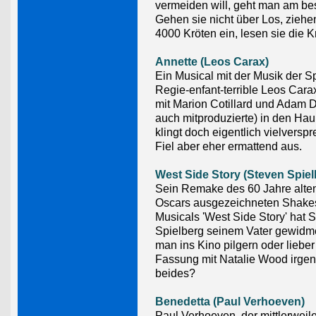
vermeiden will, geht man am bes
Gehen sie nicht über Los, ziehe
4000 Kröten ein, lesen sie die K
Annette (Leos Carax)
Ein Musical mit der Musik der S
Regie-enfant-terrible Leos Carax
mit Marion Cotillard und Adam D
auch mitproduzierte) in den Haup
klingt doch eigentlich vielversp
Fiel aber eher ermattend aus.
West Side Story (Steven Spiel
Sein Remake des 60 Jahre alten
Oscars ausgezeichneten Shake
Musicals 'West Side Story' hat 
Spielberg seinem Vater gewidme
man ins Kino pilgern oder lieber 
Fassung mit Natalie Wood irge
beides?
Benedetta (Paul Verhoeven)
Paul Verhoeven, der mittlerweil