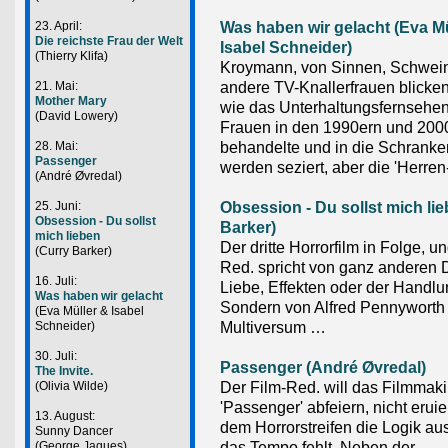
Was haben wir gelacht (Eva Mü
23. April:
Die reichste Frau der Welt
Isabel Schneider)
(Thierry Klifa)
Kroymann, von Sinnen, Schwei
andere TV-Knallerfrauen blicken 
21. Mai:
Mother Mary
wie das Unterhaltungsfernsehen
(David Lowery)
Frauen in den 1990ern und 200
behandelte und in die Schranken
28. Mai:
Passenger
werden seziert, aber die 'Herren
(André Øvredal)
Obsession - Du sollst mich li
25. Juni:
Obsession - Du sollst
Barker)
mich lieben
Der dritte Horrorfilm in Folge, u
(Curry Barker)
Red. spricht von ganz anderen 
16. Juli:
Liebe, Effekten oder der Handlu
Was haben wir gelacht
Sondern von Alfred Pennywort
(Eva Müller & Isabel
Multiversum …
Schneider)
30. Juli:
Passenger (André Øvredal)
The Invite.
Der Film-Red. will das Filmmak
(Olivia Wilde)
'Passenger' abfeiern, nicht eruie
13. August:
dem Horrorstreifen die Logik aus
Sunny Dancer
das Tempo fehlt. Neben der
(George Jaques)