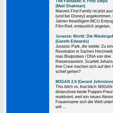
The Fantastic 4: First Steps
(Matt Shakman)
Marvels First Family ist jetzt a
(und bei Disney) angekommen.
Jahren freiwilligem MCU-Entzug 
Film-Red. erstaunlich angetan.
Jurassic World: Die Wiederge
(Gareth Edwards)
Jurassic Park, die siebte: Zu ein
Revolution in Sachen Herzmediz
man Blutproben / DNA von drei
Riesensauriern. Scarlett Johan
ihre Crew machen sich auf den 
schief gehen?
M3GAN 2.0 (Gerard Johnstone
This bitch vs. that bitch: M3GAN
distanzlose beste Puppen-Freun
reaktiviert, weil ein neues Akro
Frauenname sich die Welt unte
will …