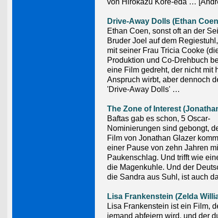
von Hirokazu Kore-eda … [Andr
Drive-Away Dolls (Ethan Coen
Ethan Coen, sonst oft an der Se
Bruder Joel auf dem Regiestuhl, 
mit seiner Frau Tricia Cooke (die
Produktion und Co-Drehbuch be
eine Film gedreht, der nicht mi
Anspruch wirbt, aber dennoch de
'Drive-Away Dolls' …
The Zone of Interest (Jonatha
Baftas gab es schon, 5 Oscar-
Nominierungen sind gebongt, d
Film von Jonathan Glazer komm
einer Pause von zehn Jahren mi
Paukenschlag. Und trifft wie ein
die Magenkuhle. Und der Deutsc
die Sandra aus Suhl, ist auch da
Lisa Frankenstein (Zelda Will
Lisa Frankenstein ist ein Film,
jemand abfeiern wird, und der d