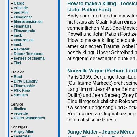
How to make a killing - Todsi
»
Cargo
»
critic.de
(John Patton Ford)
»
epd-Film
Body count und production valu
»
Filmdienst
nicht aus als Qualifikation eines
»
filmrezension.de
»
Filmstarts
vermeintlichen Must-See-Movie
»
Filmzentrale
Powell und John Patton Ford ze
»
imdb
'How to make a killing' die dunk
»
kino-zeit.de
»
imdb
amerikanischen Traums, wobei 'd
»
Revolver
positiv klingt. Unser Schreiberl
»
Rotten Tomatoes
ausgiebig der wahrlich dunklen 
»
senses of cinema
»
Titel
Nouvelle Vague (Richard Linkl
Projekte
Paris 1959. Der junge Jean-Lu
»
Butti
»
Dirty Laundry
(Guillaume Marbeck) dreht sein
»
Filmosophie
Langfilm mit Jean-Pierre Belmo
»
FSK Kino
Dullin) und Jean Seberg (Zoey 
»
Simifilm
Eine filmgeschichtliche Rekonst
Service
zwischen Lobgesang und Slacke
»
filmlinc
Red. doziert zu Originalfassung
»
regie.de
»
Dieter Wunderlich
minimalistische Poesie.
Sonstiges
Junge Mütter - Jeunes Mères
»
Angry Alien
»
Lesermail